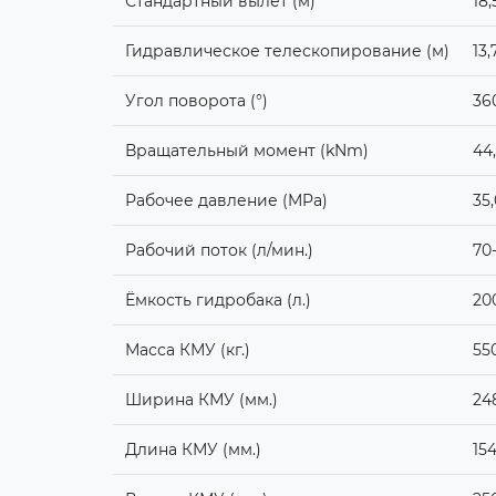
Стандартный вылет (м)
18,
Гидравлическое телескопирование (м)
13,
Угол поворота (°)
36
Вращательный момент (kNm)
44,
Рабочее давление (MPa)
35,
Рабочий поток (л/мин.)
70
Ёмкость гидробака (л.)
20
Масса КМУ (кг.)
55
Ширина КМУ (мм.)
24
Длина КМУ (мм.)
15