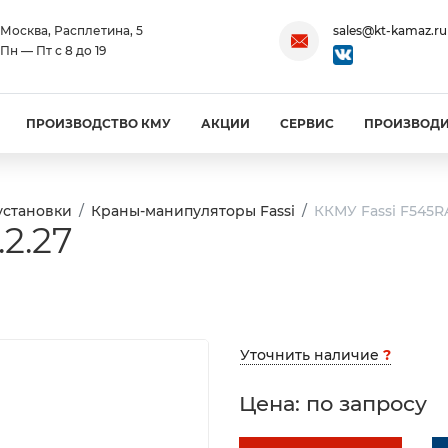
Москва, Расплетина, 5
sales@kt-kamaz.ru
Пн — Пт с 8 до 19
ПРОИЗВОДСТВО КМУ
АКЦИИ
СЕРВИС
ПРОИЗВОД
установки
Краны-манипуляторы Fassi
ККМУ Fassi F545RA
2.27
Уточнить наличие
?
Цена: по запросу