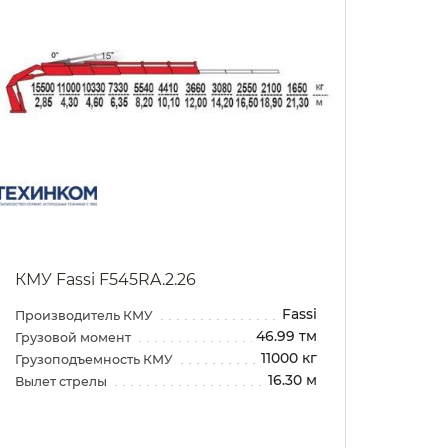
КМУ Fassi F545RA.2.26
КМУ 
Fassi
Производитель КМУ
Произ
46.99 тм
Грузовой момент
Грузо
11000 кг
Грузоподъемность КМУ
Грузо
16.30 м
Вылет стрелы
Вылет