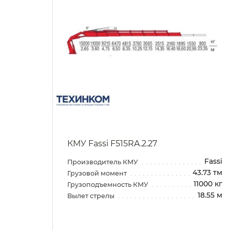
КМУ Fassi F515RA.2.27
Fassi
Fassi
Производитель КМУ
.65 тм
43.73 тм
Грузовой момент
1000 кг
11000 кг
Грузоподъемность КМУ
16.30 м
18.55 м
Вылет стрелы