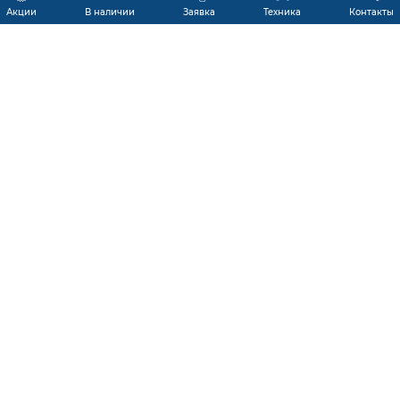
Акции
В наличии
Заявка
Техника
Контакты
КАТАЛОГ ПРОДУКЦИИ
ГАРАНТИЯ
В НАЛИЧИИ
ПРОИЗВОДИТЕЛИ
ПРОИЗВОДСТВО КМУ
ДОСТАВКА
АКЦИИ
ЛИЗИНГ
СЕРВИС
ЗАПЧАСТИ
НОВОСТИ
КОНТАКТЫ
О КОМПАНИИ