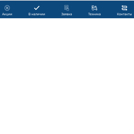
Акции
В наличии
Заявка
Техника
Контакты
КАТАЛОГ ПРОДУКЦИИ
ГАРАНТИЯ
В НАЛИЧИИ
ПРОИЗВОДИТЕЛИ
ПРОИЗВОДСТВО КМУ
ДОСТАВКА
АКЦИИ
ЛИЗИНГ
СЕРВИС
ЗАПЧАСТИ
НОВОСТИ
КОНТАКТЫ