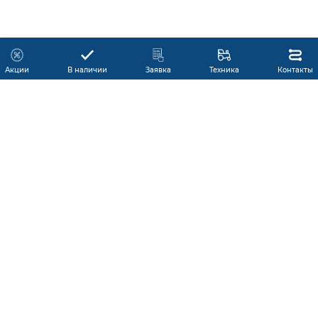
Акции
В наличии
Заявка
Техника
Контакты
КАТАЛОГ ПРОДУКЦИИ
ГАРАНТИЯ
В НАЛИЧИИ
ПРОИЗВОДИТЕЛИ
ПРОИЗВОДСТВО КМУ
ДОСТАВКА
АКЦИИ
ЛИЗИНГ
СЕРВИС
ЗАПЧАСТИ