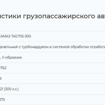
стики грузопассажирского ав
АМАЗ 740.705-300
изельный с турбонаддувом и системой обработки отработ
, V-образное
1762
8
21 (300 л.с.)
275