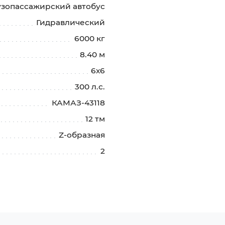
узопассажирский автобус
Гидравлический
6000 кг
8.40 м
6х6
300 л.с.
КАМАЗ-43118
12 тм
Z-образная
2