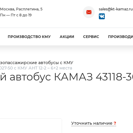
Москва, Расплетина, 5
sales@kt-kamaz.ru
Пн — Пт с 8 до 19
ПРОИЗВОДСТВО КМУ
АКЦИИ
СЕРВИС
ПРОИЗВОД
узопассажирские автобусы с КМУ
7-50 с КМУ АНТ 12-2 – 6+2 места
 автобус КАМАЗ 43118-3
Уточнить наличие
?