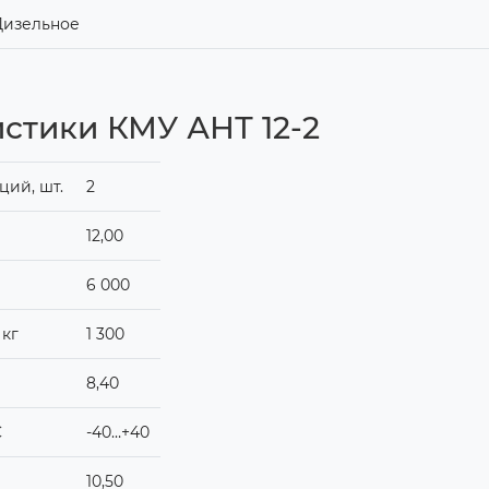
Дизельное
стики КМУ АНТ 12-2
ий, шт.
2
12,00
6 000
 кг
1 300
8,40
C
-40…+40
10,50