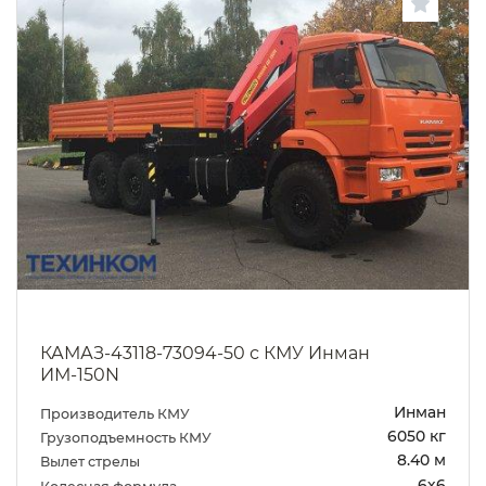
КАМАЗ-43118-73094-50 с КМУ Инман
ИМ-150N
Инман
Производитель КМУ
6050 кг
Грузоподъемность КМУ
8.40 м
Вылет стрелы
6х6