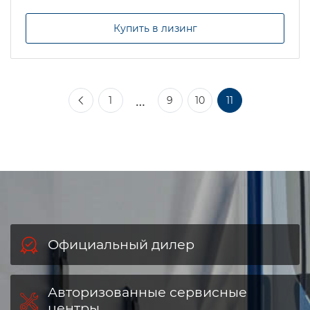
Купить в лизинг
…
1
9
10
11
Официальный дилер
Авторизованные сервисные
центры