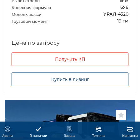
19 м
Вылет стрелы
6х6
Колесная формула
УРАЛ-4320
Модель шасси
19 тм
Грузовой момент
Цена по запросу
Получить КП
Купить в лизинг
Акции
В наличии
Заявка
Техника
Контакты