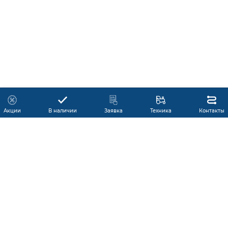
Акции
В наличии
Заявка
Техника
Контакты
КАТАЛОГ ПРОДУКЦИИ
ГАРАНТИЯ
В НАЛИЧИИ
ПРОИЗВОДИТЕЛИ