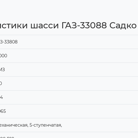
стики шасси ГАЗ-33088 Садко
З-33808
000
МЗ
0
х4
065
ханическая, 5-ступенчатая,