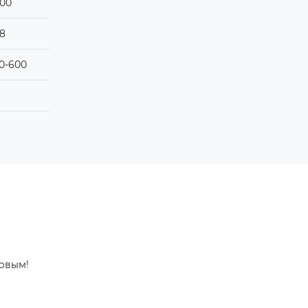
00
,8
0-600
ервым!