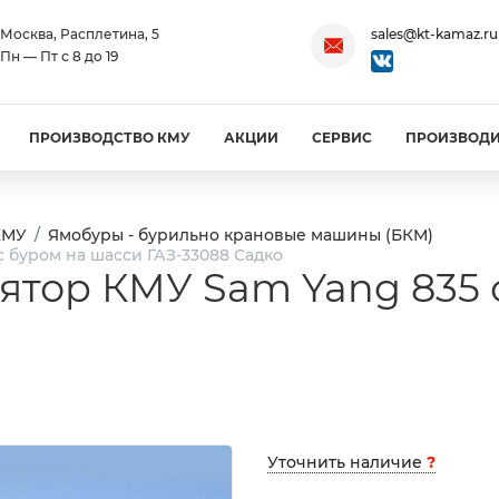
Москва, Расплетина, 5
sales@kt-kamaz.ru
Пн — Пт с 8 до 19
ПРОИЗВОДСТВО КМУ
АКЦИИ
СЕРВИС
ПРОИЗВОД
КМУ
Ямобуры - бурильно крановые машины (БКМ)
 буром на шасси ГАЗ-33088 Садко
ятор КМУ Sam Yang 835 
Уточнить наличие
?