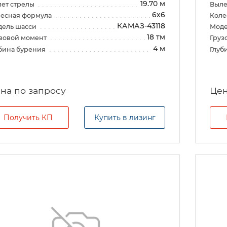
19.70 м
ет стрелы
Выле
6х6
есная формула
Коле
КАМАЗ-43118
дель шасси
Моде
18 тм
зовой момент
Груз
4 м
бина бурения
Глуб
на по запросу
Цен
Получить КП
Купить в лизинг