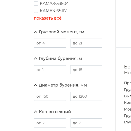
КАМАЗ-53504
КАМАЗ-65117
показать всё
Грузовой момент, тм
Глубина бурения, м
Бо
Ho
Пр
Диаметр бурения, мм
Гру
Выл
Кол
Мо
Кол-во секций
Гру
Глу