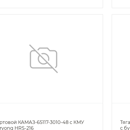
ртовой КАМАЗ-65117-3010-48 с КМУ
Тяг
ryong HRS-216
с б