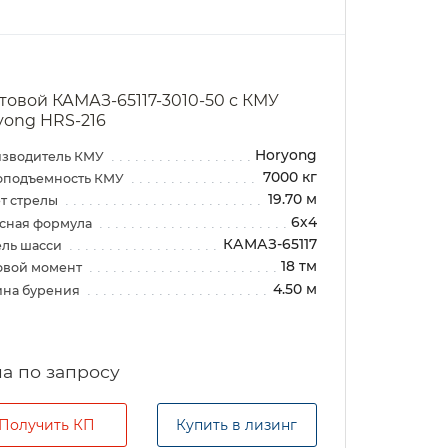
товой КАМАЗ-65117-3010-50 с КМУ
yong HRS-216
Horyong
зводитель КМУ
7000 кг
оподъемность КМУ
19.70 м
т стрелы
6х4
сная формула
КАМАЗ-65117
ль шасси
18 тм
овой момент
4.50 м
ина бурения
а по запросу
Получить КП
Купить в лизинг