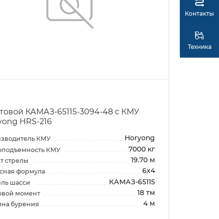
Контакты
Техника
товой КАМАЗ-65115-3094-48 с КМУ
yong HRS-216
Horyong
зводитель КМУ
7000 кг
оподъемность КМУ
19.70 м
т стрелы
6х4
сная формула
КАМАЗ-65115
ль шасси
18 тм
овой момент
4 м
ина бурения