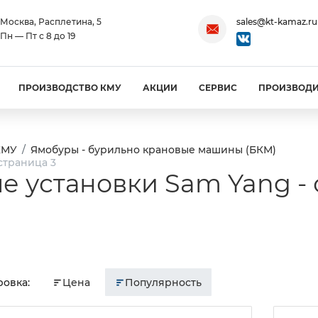
Москва, Расплетина, 5
sales@kt-kamaz.ru
Пн — Пт с 8 до 19
ПРОИЗВОДСТВО КМУ
АКЦИИ
СЕРВИС
ПРОИЗВОД
КМУ
Ямобуры - бурильно крановые машины (БКМ)
страница 3
 установки Sam Yang - 
овка:
Цена
Популярность