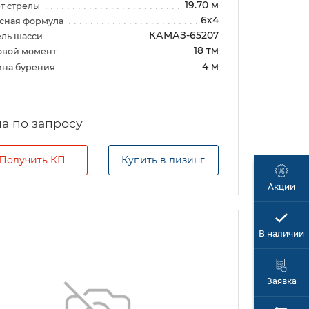
19.70 м
т стрелы
6х4
сная формула
КАМАЗ-65207
ль шасси
18 тм
овой момент
4 м
ина бурения
а по запросу
Получить КП
Купить в лизинг
Акции
В наличии
Заявка