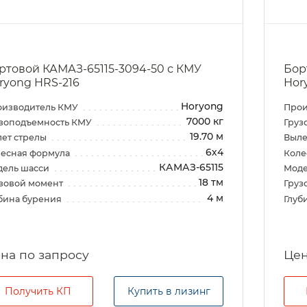
ртовой КАМАЗ-65115-3094-50 с КМУ
Бор
ryong HRS-216
Hor
Horyong
оизводитель КМУ
Прои
7000 кг
зоподъемность КМУ
Груз
19.70 м
ет стрелы
Выле
6х4
есная формула
Коле
КАМАЗ-65115
дель шасси
Моде
18 тм
зовой момент
Груз
4 м
бина бурения
Глуб
на по запросу
Цен
Получить КП
Купить в лизинг