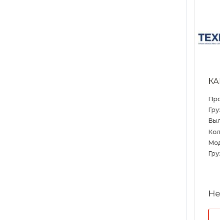
КА
Пр
Гру
Выл
Кол
Мо
Гру