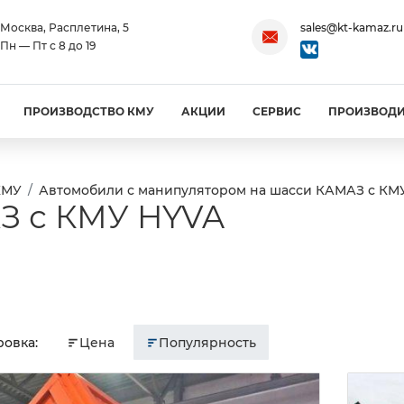
Москва, Расплетина, 5
sales@kt-kamaz.ru
Пн — Пт с 8 до 19
ПРОИЗВОДСТВО КМУ
АКЦИИ
СЕРВИС
ПРОИЗВОД
КМУ
Автомобили с манипулятором на шасси КАМАЗ с КМ
З с КМУ HYVA
овка:
Цена
Популярность