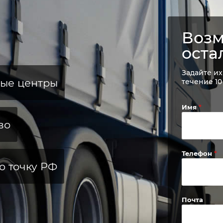
Возм
оста
Задайте их
ные центры
течение 10
Имя
во
Телефон
ю точку РФ
Почта