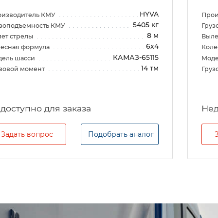
HYVA
оизводитель КМУ
Прои
5405 кг
зоподъемность КМУ
Груз
8 м
ет стрелы
Выле
6х4
есная формула
Коле
КАМАЗ-65115
дель шасси
Моде
14 тм
зовой момент
Груз
Задать вопрос
Подобрать аналог