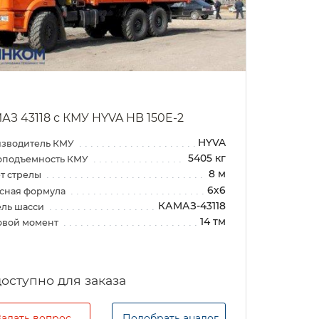
АЗ 43118 с КМУ HYVA HB 150E-2
HYVA
зводитель КМУ
5405 кг
оподъемность КМУ
8 м
т стрелы
6х6
сная формула
КАМАЗ-43118
ль шасси
14 тм
овой момент
Задать вопрос
Подобрать аналог