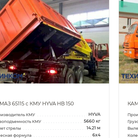
МАЗ 65115 с КМУ HYVA HB 150
КАМ
HYVA
оизводитель КМУ
Прои
5660 кг
зоподъемность КМУ
Груз
14.21 м
ет стрелы
Выле
6х4
есная формула
Коле