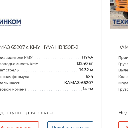
МАЗ 65207 с КМУ HYVA HB 150E-2
КАМ
HYVA
оизводитель КМУ
Прои
13240 кг
зоподъемность КМУ
Груз
14.32 м
ет стрелы
Выле
6х4
есная формула
Коле
КАМАЗ-65207
дель шасси
Моде
14 тм
зовой момент
Груз
Задать вопрос
Подобрать аналог