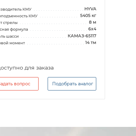
HYVA
зводитель КМУ
5405 кг
оподъемность КМУ
8 м
т стрелы
6х4
сная формула
КАМАЗ-65117
ль шасси
14 тм
овой момент
Задать вопрос
Подобрать аналог