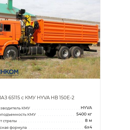
АЗ 65115 с КМУ HYVA HB 150E-2
HYVA
зводитель КМУ
5400 кг
оподъемность КМУ
8 м
т стрелы
6х4
сная формула