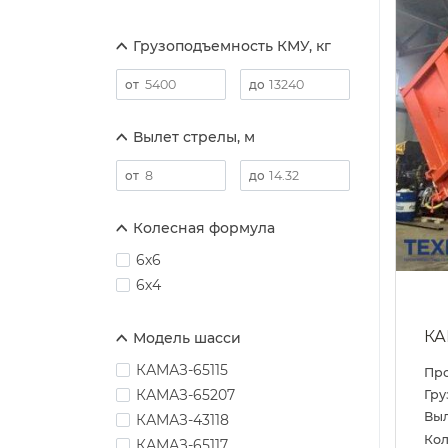
Грузоподъемность КМУ, кг
Вылет стрелы, м
Колесная формула
6х6
6х4
КА
Модель шасси
КАМАЗ-65115
Пр
КАМАЗ-65207
Гру
Выл
КАМАЗ-43118
Кол
КАМАЗ-65117