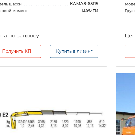
КАМАЗ-65115
дель шасси
Моде
13.90 тм
зовой момент
Груз
на по запросу
Цен
Получить КП
Купить в лизинг