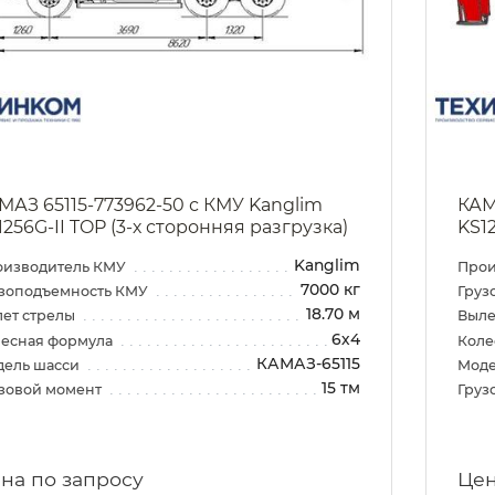
МАЗ 65115-773962-50 с КМУ Kanglim
КАМ
1256G-II TOP (3-х сторонняя разгрузка)
KS1
Kanglim
оизводитель КМУ
Прои
7000 кг
зоподъемность КМУ
Груз
18.70 м
ет стрелы
Выле
6х4
есная формула
Коле
КАМАЗ-65115
дель шасси
Моде
15 тм
зовой момент
Груз
на по запросу
Цен