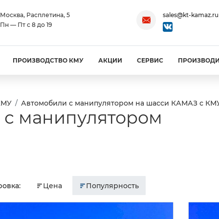
Москва, Расплетина, 5
sales@kt-kamaz.ru
Пн — Пт с 8 до 19
ПРОИЗВОДСТВО КМУ
АКЦИИ
СЕРВИС
ПРОИЗВОД
КМУ
Автомобили с манипулятором на шасси КАМАЗ с КМ
 с манипулятором
овка:
Цена
Популярность