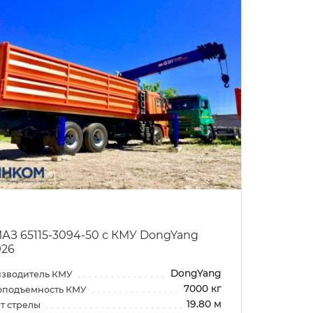
АЗ 65115-3094-50 с КМУ DongYang
926
DongYang
зводитель КМУ
7000 кг
оподъемность КМУ
19.80 м
т стрелы