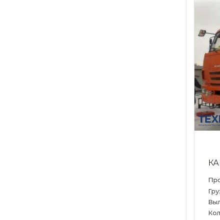
КА
Пр
Гру
Выл
Кол