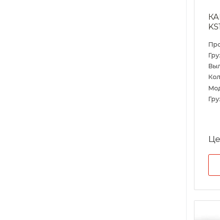
КА
KS
Пр
Гру
Выл
Кол
Мо
Гру
Це