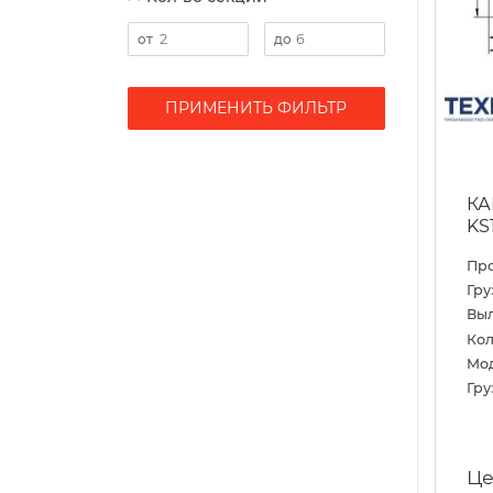
ПРИМЕНИТЬ ФИЛЬТР
КА
KS
Пр
Гру
Выл
Кол
Мо
Гру
Це