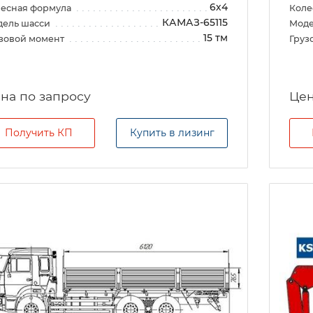
6х4
есная формула
Коле
КАМАЗ-65115
дель шасси
Моде
15 тм
зовой момент
Груз
на по запросу
Цен
Получить КП
Купить в лизинг