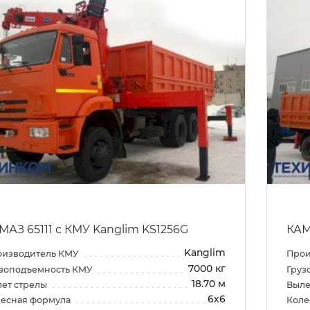
МАЗ 65111 с КМУ Kanglim KS1256G
КАМ
Kanglim
оизводитель КМУ
Прои
7000 кг
зоподъемность КМУ
Груз
18.70 м
ет стрелы
Выле
6х6
есная формула
Коле