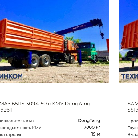
МАЗ 65115-3094-50 с КМУ DongYang
КАМ
926II
SS1
DongYang
оизводитель КМУ
Прои
7000 кг
зоподъемность КМУ
Груз
19 м
ет стрелы
Выле