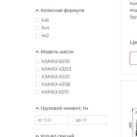
Кол
Колесная формула
Мо
Гру
6х6
6х4
4х2
Це
Модель шасси
КАМАЗ-65115
КАМАЗ 43253
КАМАЗ-6520
КАМАЗ-43118
КАМАЗ-65111
Грузовой момент, тм
Кол-во секций