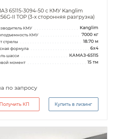
АЗ 65115-3094-50 с КМУ Kanglim
256G-II TOP (3-х сторонняя разгрузка)
Kanglim
зводитель КМУ
7000 кг
оподъемность КМУ
18.70 м
т стрелы
6х4
сная формула
КАМАЗ-65115
ль шасси
15 тм
овой момент
а по запросу
Получить КП
Купить в лизинг