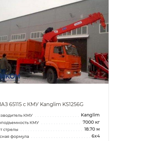
АЗ 65115 с КМУ Kanglim KS1256G
Kanglim
зводитель КМУ
7000 кг
оподъемность КМУ
18.70 м
т стрелы
6х4
сная формула