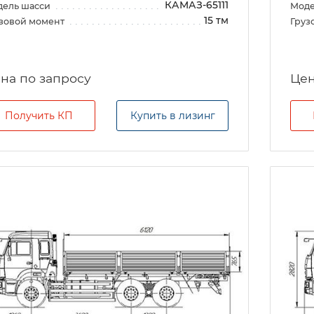
КАМАЗ-65111
дель шасси
Моде
15 тм
зовой момент
Груз
на по запросу
Цен
Получить КП
Купить в лизинг