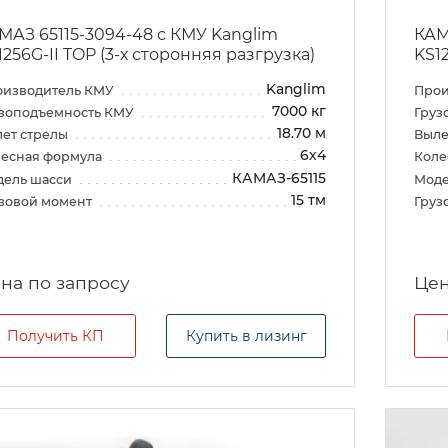
МАЗ 65115-3094-48 с КМУ Kanglim
КАМ
1256G-II TOP (3-х сторонняя разгрузка)
KS1
Kanglim
оизводитель КМУ
Прои
7000 кг
зоподъемность КМУ
Груз
18.70 м
ет стрелы
Выле
6х4
есная формула
Коле
КАМАЗ-65115
дель шасси
Моде
15 тм
зовой момент
Груз
на по запросу
Цен
Получить КП
Купить в лизинг