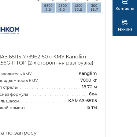
Контакты
Техника
АЗ 65115-773962-50 с КМУ Kanglim
256G-II TOP (2-х сторонняя разгрузка)
Kanglim
зводитель КМУ
7000 кг
оподъемность КМУ
18.70 м
т стрелы
6х4
сная формула
КАМАЗ-65115
ль шасси
15 тм
овой момент
а по запросу