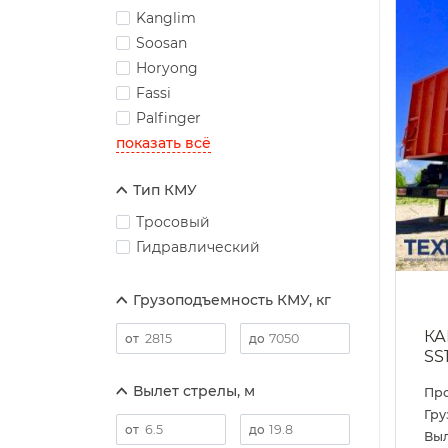
Kanglim
Soosan
Horyong
Fassi
Palfinger
показать всё
Тип КМУ
Тросовый
Гидравлический
Грузоподъемность КМУ, кг
КА
SS1
Вылет стрелы, м
Пр
Гру
Выл