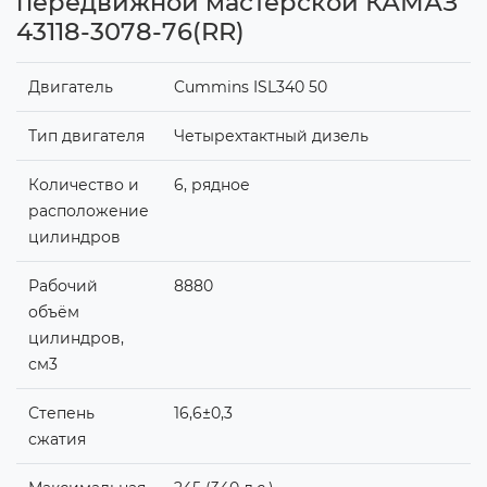
передвижной мастерской КАМАЗ
43118-3078-76(RR)
Двигатель
Cummins ISL340 50
Тип двигателя
Четырехтактный дизель
Количество и
6, рядное
расположение
цилиндров
Рабочий
8880
объём
цилиндров,
см3
Степень
16,6±0,3
сжатия