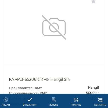
КАМАЗ-65206 с КМУ Hangil 514
Hangil
Производитель КМУ
5000 кг
Грузоподъемность КМУ
11.30 м
Вылет стрелы
6х4
Колесная формула
Акции
В наличии
Заявка
Техника
Контакты