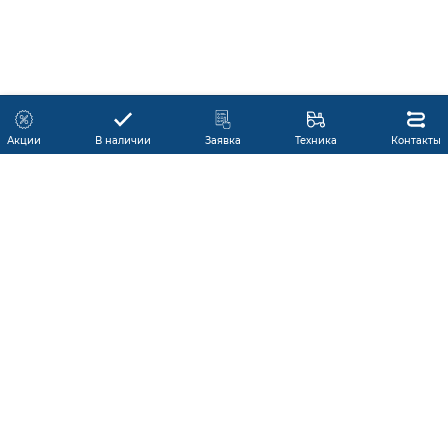
Акции
В наличии
Заявка
Техника
Контакты
КАТАЛОГ ПРОДУКЦИИ
ГАРАНТИЯ
В НАЛИЧИИ
ПРОИЗВОДИТЕЛИ
ПРОИЗВОДСТВО КМУ
ДОСТАВКА
АКЦИИ
ЛИЗИНГ