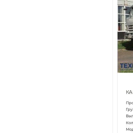
КА
Пр
Гру
Выл
Кол
Мо