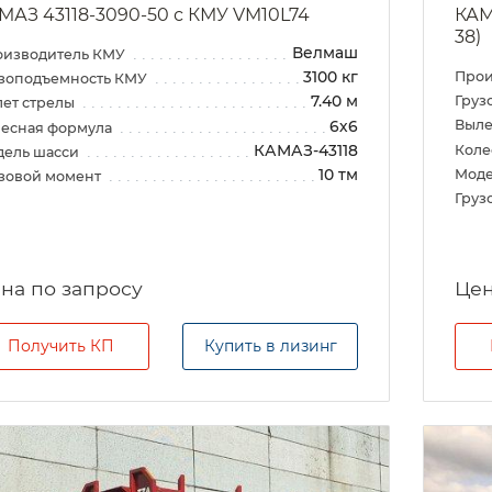
МАЗ 43118-3090-50 с КМУ VM10L74
КАМ
38)
Велмаш
оизводитель КМУ
Прои
3100 кг
зоподъемность КМУ
Груз
7.40 м
ет стрелы
Выле
6х6
есная формула
Коле
КАМАЗ-43118
дель шасси
Моде
10 тм
зовой момент
Груз
на по запросу
Цен
Получить КП
Купить в лизинг