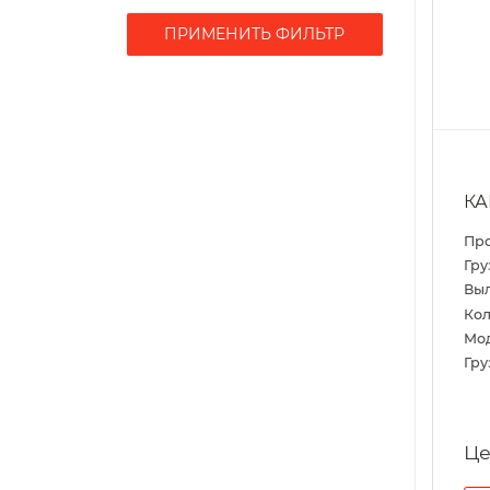
ПРИМЕНИТЬ ФИЛЬТР
КА
Пр
Гру
Выл
Кол
Мо
Гру
Це