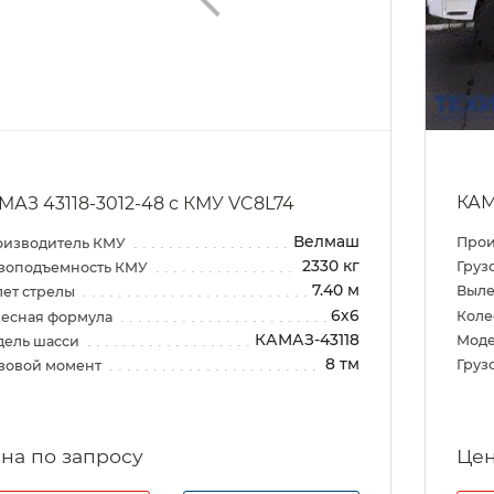
КАМ
МАЗ 43118-3012-48 с КМУ VC8L74
Велмаш
Прои
оизводитель КМУ
2330 кг
Груз
зоподъемность КМУ
7.40 м
Выле
ет стрелы
6х6
Коле
есная формула
КАМАЗ-43118
Моде
дель шасси
8 тм
Груз
зовой момент
на по запросу
Цен