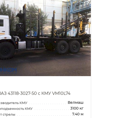
АЗ 43118-3027-50 с КМУ VM10L74
Велмаш
зводитель КМУ
3100 кг
оподъемность КМУ
7.40 м
т стрелы