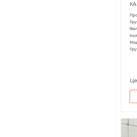
КА
Пр
Гру
Выл
Кол
Мо
Гру
Це