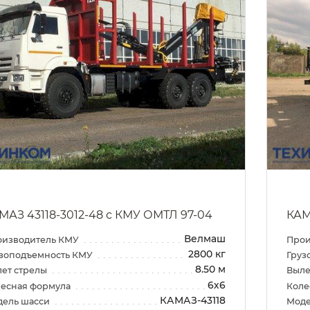
МАЗ 43118-3012-48 с КМУ ОМТЛ 97-04
КАМ
Велмаш
оизводитель КМУ
Прои
2800 кг
зоподъемность КМУ
Груз
8.50 м
ет стрелы
Выле
6х6
есная формула
Коле
КАМАЗ-43118
дель шасси
Моде