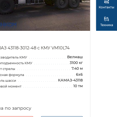
Контакты
Техника
АЗ 43118-3012-48 с КМУ VM10L74
Велмаш
зводитель КМУ
3100 кг
оподъемность КМУ
7.40 м
т стрелы
6х6
сная формула
КАМАЗ-43118
ль шасси
10 тм
овой момент
а по запросу