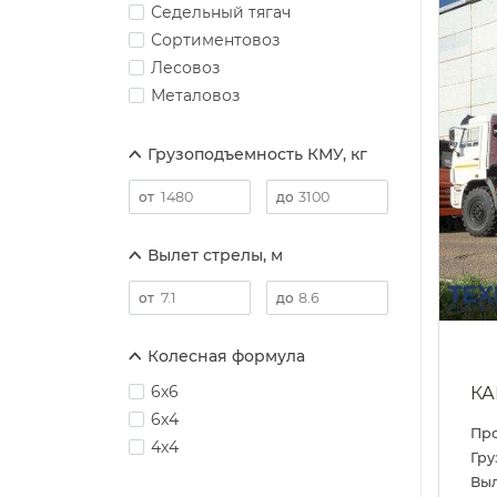
Седельный тягач
Сортиментовоз
Лесовоз
Металовоз
Грузоподъемность КМУ, кг
Вылет стрелы, м
Колесная формула
6х6
КА
6х4
Пр
4х4
Гру
Выл