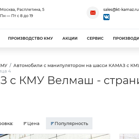
Москва, Расплетина, 5
sales@kt-kamaz.ru
Пн — Пт с 8 до 19
ПРОИЗВОДСТВО КМУ
АКЦИИ
СЕРВИС
ПРОИЗВОД
КМУ
Автомобили с манипулятором на шасси КАМАЗ с КМ
ица 4
 с КМУ Велмаш - стран
овка:
Цена
Популярность