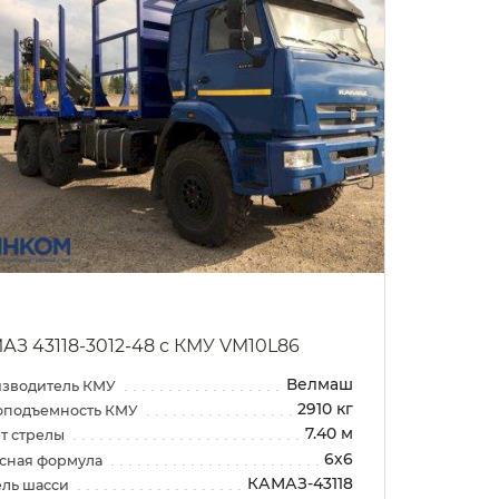
АЗ 43118-3012-48 с КМУ VM10L86
Велмаш
зводитель КМУ
2910 кг
оподъемность КМУ
7.40 м
т стрелы
6х6
сная формула
КАМАЗ-43118
ль шасси