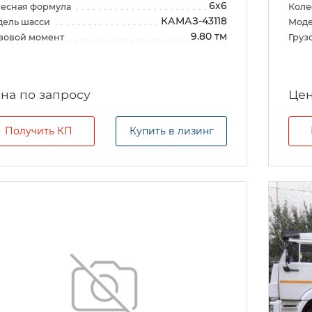
6х6
есная формула
Коле
КАМАЗ-43118
дель шасси
Моде
9.80 тм
зовой момент
Груз
на по запросу
Цен
Получить КП
Купить в лизинг