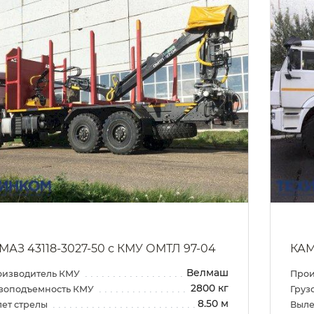
МАЗ 43118-3027-50 с КМУ ОМТЛ 97-04
КАМ
Велмаш
оизводитель КМУ
Прои
2800 кг
зоподъемность КМУ
Груз
8.50 м
ет стрелы
Выле