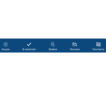
Акции
В наличии
Заявка
Техника
Контакты
КАТАЛОГ ПРОДУКЦИИ
ГАРАНТИЯ
В НАЛИЧИИ
ПРОИЗВОДИТЕЛИ