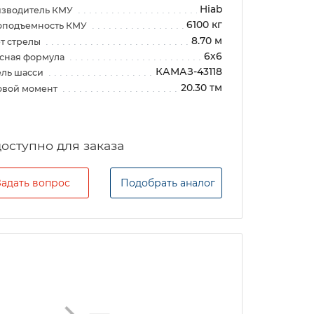
Hiab
зводитель КМУ
6100 кг
оподъемность КМУ
8.70 м
т стрелы
6х6
сная формула
КАМАЗ-43118
ль шасси
20.30 тм
овой момент
Задать вопрос
Подобрать аналог