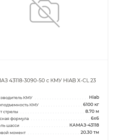
АЗ 43118-3090-50 с КМУ HIAB X-CL 23
Hiab
зводитель КМУ
6100 кг
оподъемность КМУ
8.70 м
т стрелы
6х6
сная формула
КАМАЗ-43118
ль шасси
20.30 тм
овой момент