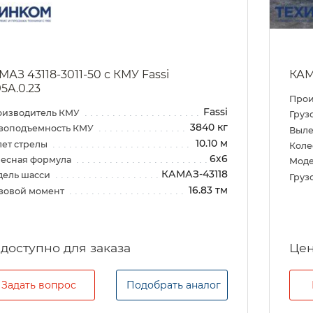
МАЗ 43118-3011-50 с КМУ Fassi
КАМ
95A.0.23
Прои
Fassi
оизводитель КМУ
Груз
3840 кг
зоподъемность КМУ
Выле
10.10 м
ет стрелы
Коле
6х6
есная формула
Моде
КАМАЗ-43118
дель шасси
Груз
16.83 тм
зовой момент
Цен
Задать вопрос
Подобрать аналог