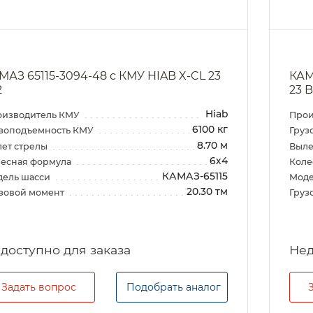
МАЗ 65115-3094-48 с КМУ HIAB X-CL 23
КАМ
2
23 B
Hiab
оизводитель КМУ
Прои
6100 кг
зоподъемность КМУ
Груз
8.70 м
ет стрелы
Выле
6х4
есная формула
Коле
КАМАЗ-65115
дель шасси
Моде
20.30 тм
зовой момент
Груз
Задать вопрос
Подобрать аналог