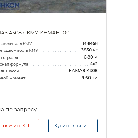
АЗ 4308 с КМУ ИНМАН 100
Инман
зводитель КМУ
3830 кг
оподъемность КМУ
6.80 м
т стрелы
4х2
сная формула
КАМАЗ-4308
ль шасси
9.60 тм
овой момент
а по запросу
Получить КП
Купить в лизинг