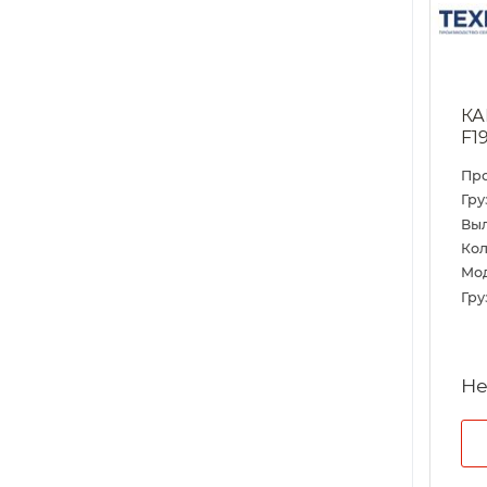
КА
F1
Пр
Гру
Выл
Кол
Мо
Гру