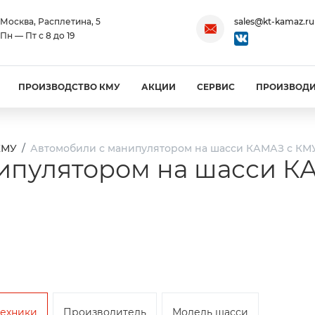
Москва, Расплетина, 5
sales@kt-kamaz.ru
Пн — Пт с 8 до 19
ПРОИЗВОДСТВО КМУ
АКЦИИ
СЕРВИС
ПРОИЗВОД
КМУ
Автомобили с манипулятором на шасси КАМАЗ с КМУ
ипулятором на шасси КА
техники
Производитель
Модель шасси