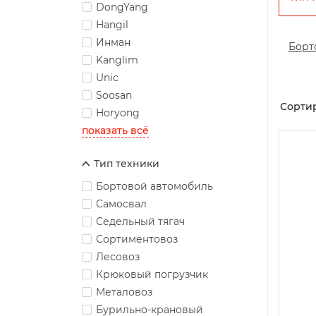
DongYang
Hangil
Инман
Борт
Kanglim
Unic
Soosan
Сортир
Horyong
показать всё
Тип техники
Бортовой автомобиль
Самосвал
Седельный тягач
Сортиментовоз
Лесовоз
Крюковый погрузчик
Металовоз
Бурильно-крановый