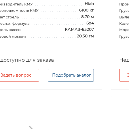
Hiab
оизводитель КМУ
Прои
6100 кг
зоподъемность КМУ
Груз
8.70 м
ет стрелы
Выле
6х4
есная формула
Коле
КАМАЗ-65207
дель шасси
Моде
20.30 тм
зовой момент
Груз
Задать вопрос
Подобрать аналог