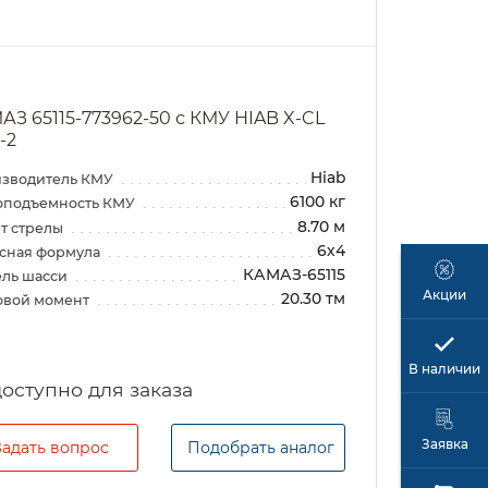
АЗ 65115-773962-50 с КМУ HIAB X-CL
-2
Hiab
зводитель КМУ
6100 кг
оподъемность КМУ
8.70 м
т стрелы
6х4
сная формула
КАМАЗ-65115
ль шасси
Акции
20.30 тм
овой момент
В наличии
Заявка
Задать вопрос
Подобрать аналог