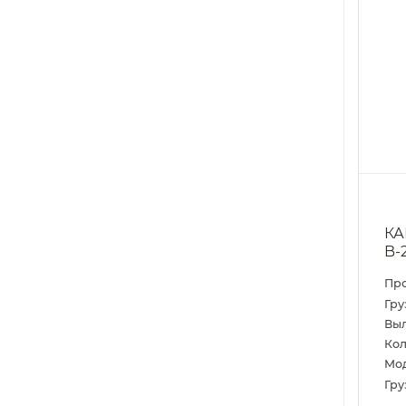
КА
B-
Пр
Гру
Выл
Кол
Мо
Гру