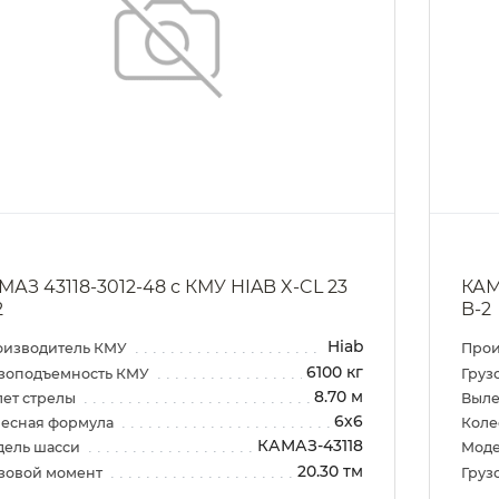
МАЗ 43118-3012-48 с КМУ HIAB X-CL 23
КАМ
2
B-2
Hiab
оизводитель КМУ
Прои
6100 кг
зоподъемность КМУ
Груз
8.70 м
ет стрелы
Выле
6х6
есная формула
Коле
КАМАЗ-43118
дель шасси
Моде
20.30 тм
зовой момент
Груз