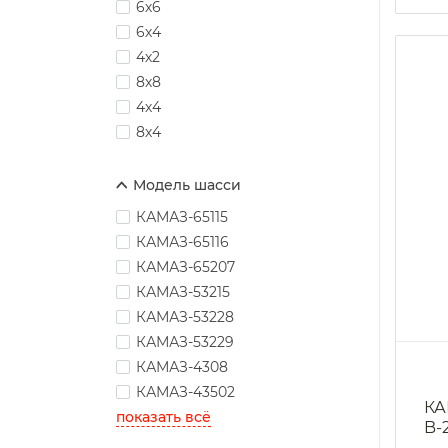
6х6
6х4
4х2
8х8
4х4
8х4
Модель шасси
КАМАЗ-65115
КАМАЗ-65116
КАМАЗ-65207
КАМАЗ-53215
КАМАЗ-53228
КАМАЗ-53229
КАМАЗ-4308
КАМАЗ-43502
КА
показать всё
B-