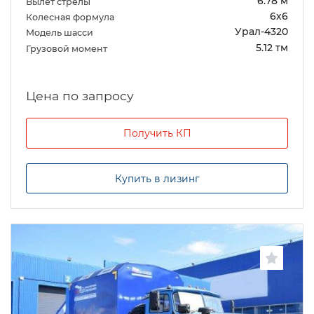
6.78 м
Вылет стрелы
6х6
Колесная формула
Урал-4320
Модель шасси
5.12 тм
Грузовой момент
Цена по запросу
Получить КП
Купить в лизинг