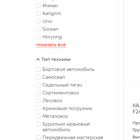
Инман
Kanglim
Unic
Soosan
Horyong
показать всё
Тип техники
Бортовой автомобиль
Самосвал
Седельный тягач
Сортиментовоз
Лесовоз
КА
Крюковый погрузчик
F2
Металовоз
Пр
Бурильно-крановый
автомобиль
Гру
Выл
Передвижная мастерская