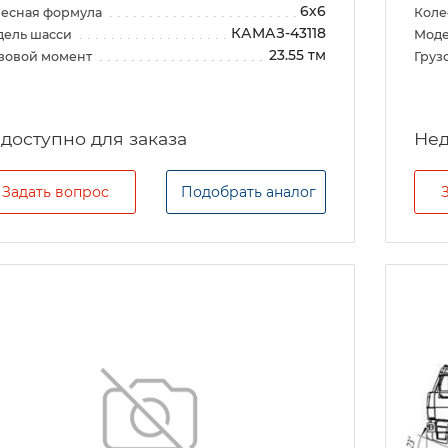
6х6
есная формула
Коле
КАМАЗ-43118
дель шасси
Моде
23.55 тм
зовой момент
Груз
Задать вопрос
Подобрать аналог