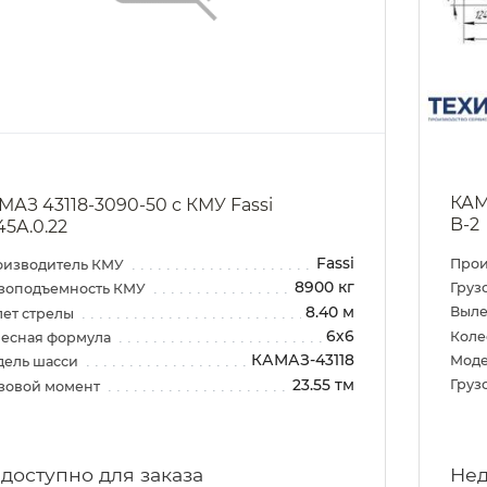
КАМ
МАЗ 43118-3090-50 с КМУ Fassi
B-2
45A.0.22
Fassi
Прои
оизводитель КМУ
8900 кг
Груз
зоподъемность КМУ
8.40 м
Выле
ет стрелы
6х6
Коле
есная формула
КАМАЗ-43118
Моде
дель шасси
23.55 тм
Груз
зовой момент