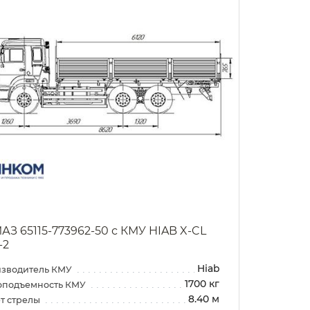
АЗ 65115-773962-50 с КМУ HIAB X-CL
-2
Hiab
зводитель КМУ
1700 кг
оподъемность КМУ
8.40 м
т стрелы