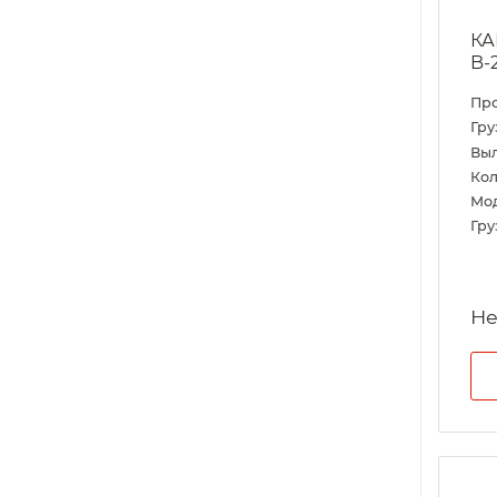
КА
B-
Пр
Гру
Выл
Кол
Мо
Гру