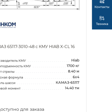
Контакты
Техника
АЗ 65117-3010-48 с КМУ HIAB X-CL 16
Hiab
зводитель КМУ
1700 кг
оподъемность КМУ
8.40 м
т стрелы
6х4
сная формула
КАМАЗ-65117
ль шасси
14.40 тм
овой момент