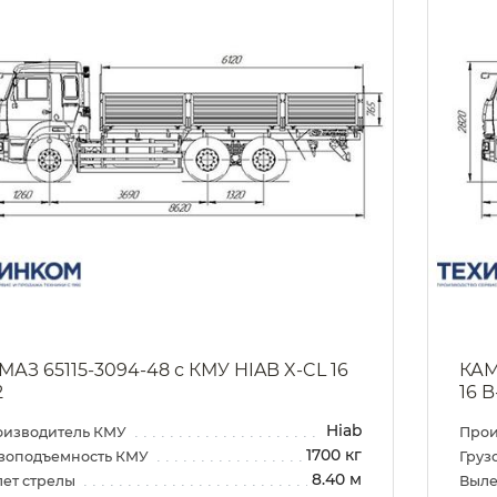
МАЗ 65115-3094-48 с КМУ HIAB X-CL 16
КАМ
2
16 B
Hiab
оизводитель КМУ
Прои
1700 кг
зоподъемность КМУ
Груз
8.40 м
ет стрелы
Выле