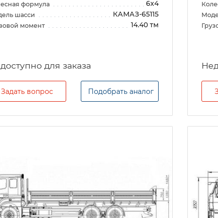
6х4
есная формула
Коле
КАМАЗ-65115
дель шасси
Моде
14.40 тм
зовой момент
Груз
Задать вопрос
Подобрать аналог