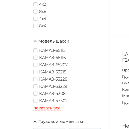
4х2
8х8
4х4
8х4
Модель шасси
КАМАЗ-65115
КА
КАМАЗ-65116
F2
КАМАЗ-65207
Пр
КАМАЗ-53215
Гру
КАМАЗ-53228
Выл
КАМАЗ-53229
Кол
КАМАЗ-4308
Мо
КАМАЗ-43502
Гру
показать всё
Грузовой момент, тм