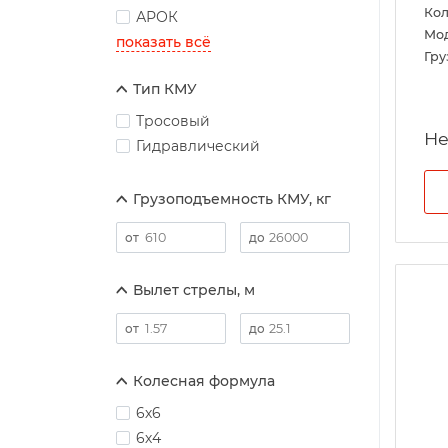
Кол
АРОК
Мо
показать всё
Гру
Тип КМУ
Тросовый
Гидравлический
Грузоподъемность КМУ, кг
Вылет стрелы, м
Колесная формула
6х6
6х4