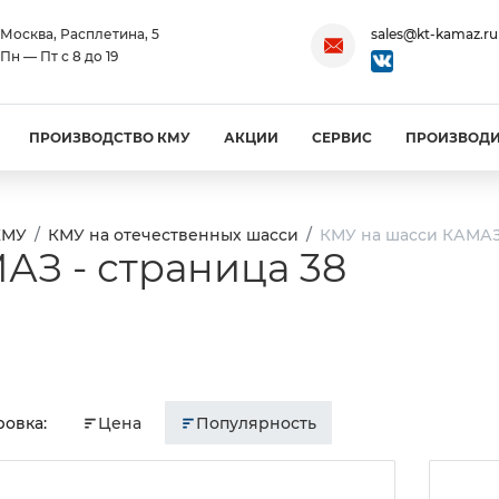
Москва, Расплетина, 5
sales@kt-kamaz.ru
Пн — Пт с 8 до 19
ПРОИЗВОДСТВО КМУ
АКЦИИ
СЕРВИС
ПРОИЗВОД
КМУ
КМУ на отечественных шасси
КМУ на шасси КАМАЗ 
АЗ - страница 38
овка:
Цена
Популярность