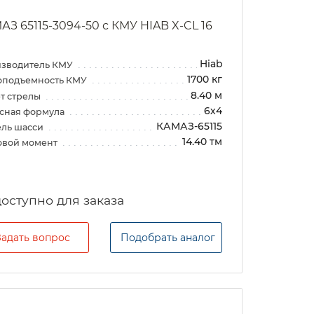
АЗ 65115-3094-50 с КМУ HIAB X-CL 16
Hiab
зводитель КМУ
1700 кг
оподъемность КМУ
8.40 м
т стрелы
6х4
сная формула
КАМАЗ-65115
ль шасси
14.40 тм
овой момент
Задать вопрос
Подобрать аналог