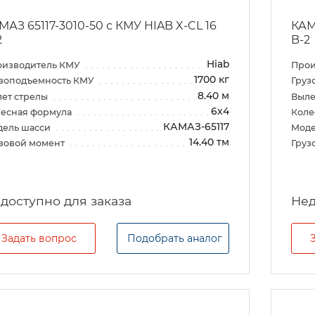
МАЗ 65117-3010-50 с КМУ HIAB X-CL 16
КАМ
2
B-2
Hiab
оизводитель КМУ
Прои
1700 кг
зоподъемность КМУ
Груз
8.40 м
ет стрелы
Выле
6х4
есная формула
Коле
КАМАЗ-65117
дель шасси
Моде
14.40 тм
зовой момент
Груз
Задать вопрос
Подобрать аналог