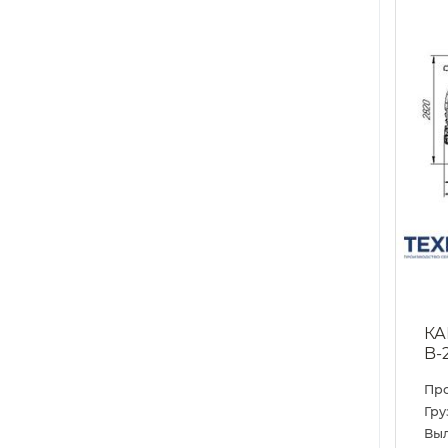
КА
B-
Пр
Гру
Выл