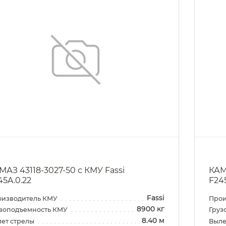
МАЗ 43118-3027-50 с КМУ Fassi
КАМ
45A.0.22
F24
Fassi
оизводитель КМУ
Прои
8900 кг
зоподъемность КМУ
Груз
8.40 м
ет стрелы
Выле