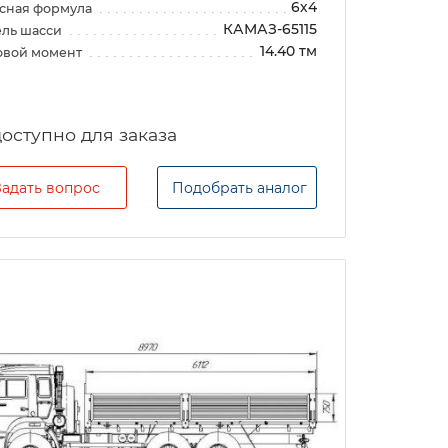
6х4
сная формула
КАМАЗ-65115
ль шасси
14.40 тм
овой момент
Задать вопрос
Подобрать аналог