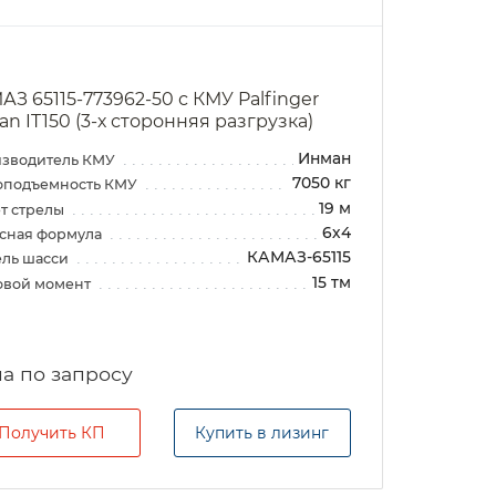
АЗ 65115-773962-50 с КМУ Palfinger
an IT150 (3-х сторонняя разгрузка)
Инман
зводитель КМУ
7050 кг
оподъемность КМУ
19 м
т стрелы
6х4
сная формула
КАМАЗ-65115
ль шасси
15 тм
овой момент
а по запросу
Получить КП
Купить в лизинг