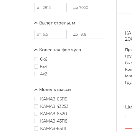
Вылет стрелы, м
КА
20
Колесная формула
Пр
Гру
6х6
Выл
6х4
Кол
4х2
Мо
Гру
Модель шасси
КАМАЗ-65115
Це
КАМАЗ 43253
КАМАЗ-6520
КАМАЗ-43118
КАМАЗ-65111