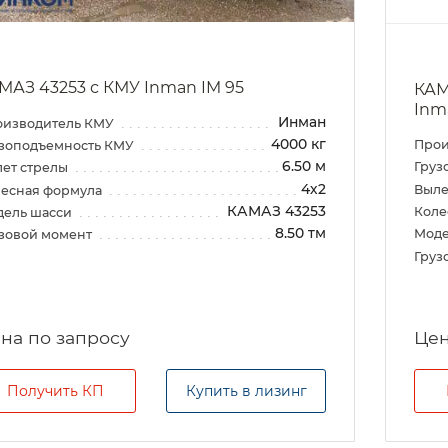
МАЗ 43253 с КМУ Inman IM 95
КАМ
Inm
Инман
оизводитель КМУ
4000 кг
Прои
зоподъемность КМУ
6.50 м
Груз
ет стрелы
4х2
Выле
есная формула
КАМАЗ 43253
Коле
дель шасси
8.50 тм
Моде
зовой момент
Груз
на по запросу
Цен
Получить КП
Купить в лизинг