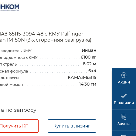
АЗ 65115-3094-48 с КМУ Palfinger
an IM150N (3-х сторонняя разгрузка)
Инман
зводитель КМУ
6100 кг
оподъемность КМУ
8.02 м
т стрелы
6х4
сная формула
КАМАЗ-65115
ль шасси
Акции
14.30 тм
овой момент
В наличии
а по запросу
Заявка
Получить КП
Купить в лизинг