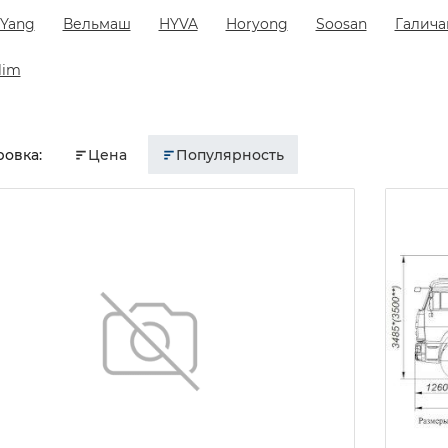
Yang
Вельмаш
HYVA
Horyong
Soosan
Галича
lim
овка:
Цена
Популярность