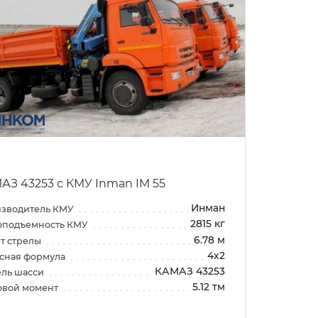
АЗ 43253 с КМУ Inman IM 55
Инман
зводитель КМУ
2815 кг
оподъемность КМУ
6.78 м
т стрелы
4х2
сная формула
КАМАЗ 43253
ль шасси
5.12 тм
овой момент