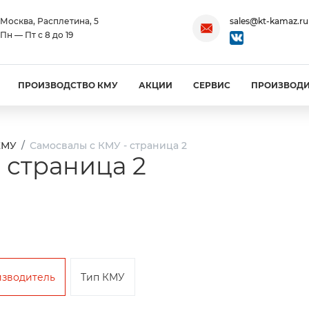
Москва, Расплетина, 5
sales@kt-kamaz.ru
Пн — Пт с 8 до 19
ПРОИЗВОДСТВО КМУ
АКЦИИ
СЕРВИС
ПРОИЗВОД
КМУ
Самосвалы с КМУ - страница 2
 страница 2
зводитель
Тип КМУ