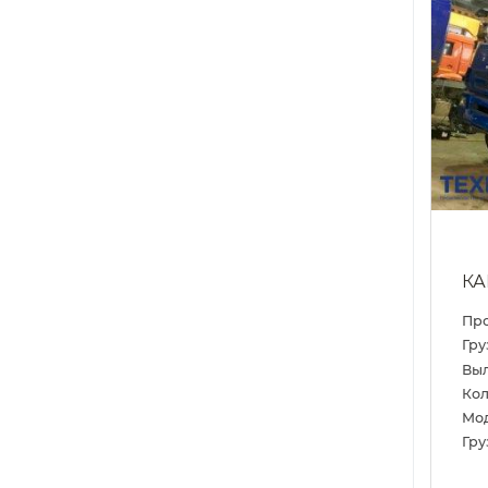
КА
Пр
Гру
Выл
Кол
Мо
Гру