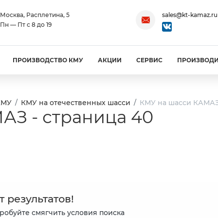
Москва, Расплетина, 5
sales@kt-kamaz.ru
Пн — Пт с 8 до 19
ПРОИЗВОДСТВО КМУ
АКЦИИ
СЕРВИС
ПРОИЗВОД
КМУ
КМУ на отечественных шасси
КМУ на шасси КАМАЗ 
АЗ - страница 40
т результатов!
робуйте смягчить условия поиска