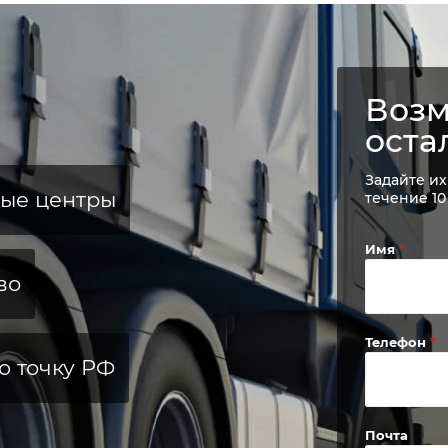
Возм
оста
Задайте их
ные центры
течение 10
Имя
во
Телефон
ю точку РФ
Почта