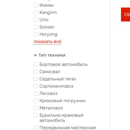
Инман
Kanglim
СБ
Unic
Soosan
Horyong
показать всё
Тип техники
Бортовой автомобиль
Самосвал
Седельный тягач
Сортиментовоз
Лесовоз
Крюковый погрузчик
Металовоз
Бурильно-крановый
автомобиль
Передвижная мастерская