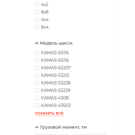
4х2
8х8
4х4
8х4
Модель шасси
КАМАЗ-65115
КАМАЗ-65116
КАМАЗ-65207
КАМАЗ-53215
КАМАЗ-53228
КАМАЗ-53229
КАМАЗ-4308
КАМАЗ-43502
показать всё
Грузовой момент, тм